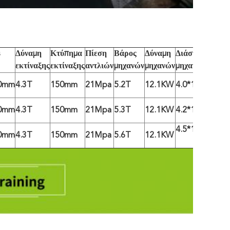
Δύναμη
Κτύπημα
Πίεση
Βάρος
Δύναμη
Διάσταση
εκτίναξης
εκτίναξης
αντλιών
μηχανών
μηχανών
μηχανών
0mm
4.3T
150mm
21Mpa
5.2T
12.1KW
4.0*1.2*1.9m
0mm
4.3T
150mm
21Mpa
5.3T
12.1KW
4.2*1.4*1.9m
4.5*1.6*2.0m
0mm
4.3T
150mm
21Mpa
5.6T
12.1KW