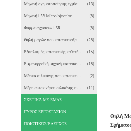
Μηχανή σχηματοποίησης εγχύσεων LSR 2 πυροβοληθείσα
(13)
Μηχανή LSR Microinjection
(8)
Φόρμα εγχύσεων LSR
(8)
Θηλή μωρών που κατασκευάζει τη μηχανή
(28)
Εξοπλισμός κατασκευής καθετήρων
(16)
Εμμηνορροϊκή μηχανή κατασκευής φλυτζανιών
(18)
Μάσκα σιλικόνης που κατασκευάζει τη μηχανή
(2)
Μέρη αυτοκινήτου σιλικόνης που κατασκευάζουν τη μηχανή
(11)
ΣΧΕΤΙΚΆ ΜΕ ΕΜΆΣ
ΓΎΡΟΣ ΕΡΓΟΣΤΑΣΊΩΝ
Θηλή Μω
ΠΟΙΟΤΙΚΌΣ ΈΛΕΓΧΟΣ
Σχήματο