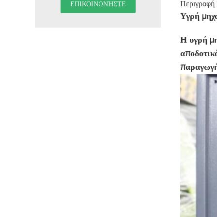
Περιγραφή
Υγρή μηχ
Η υγρή μ
αποδοτικό
παραγωγή