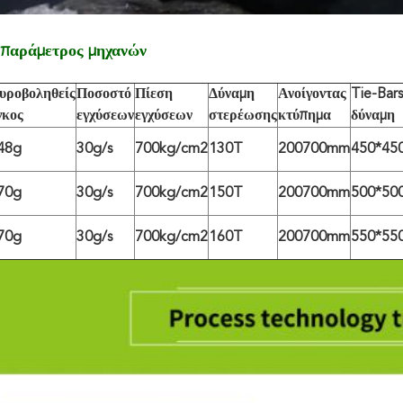
παράμετρος μηχανών
υροβοληθείς
Ποσοστό
Πίεση
Δύναμη
Ανοίγοντας
Tie-Bars
γκος
εγχύσεων
εγχύσεων
στερέωσης
κτύπημα
δύναμη
48g
30g/s
700kg/cm2
130T
200700mm
450*45
70g
30g/s
700kg/cm2
150T
200700mm
500*50
70g
30g/s
700kg/cm2
160T
200700mm
550*55