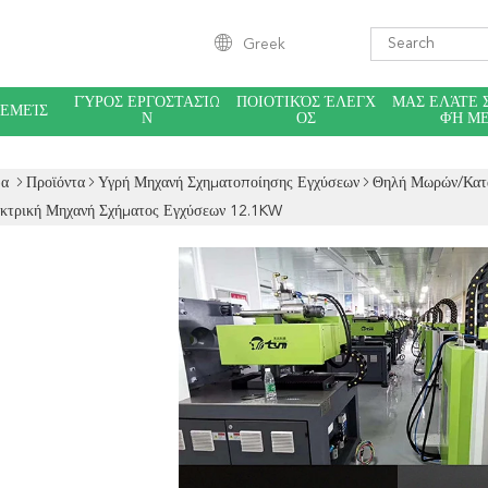
Greek
ΓΎΡΟΣ ΕΡΓΟΣΤΑΣΊΩ
ΠΟΙΟΤΙΚΌΣ ΈΛΕΓΧ
ΜΑΣ ΕΛΆΤΕ 
 ΕΜΕΊΣ
Ν
ΟΣ
ΦΉ Μ
δα
Προϊόντα
Υγρή Μηχανή Σχηματοποίησης Εγχύσεων
Θηλή Μωρών/κατα
κτρική Μηχανή Σχήματος Εγχύσεων 12.1KW