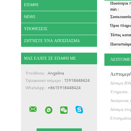
Ποσότητα 
ΕΠΑΦΉ
min :
NEWS
Συσκευασία
Όροι πληρω
ΥΠΟΘΈΣΕΙΣ
Τόπος κατα
ΖΗΤΉΣΤΕ ΈΝΑ ΑΠΌΣΠΑΣΜΑ
Πιστοποίησ
ΜΑΣ ΕΛΆΤΕ ΣΕ ΕΠΑΦΉ ΜΕ
ΛΕΠΤΟΜΕ
Υπεύθυνος :
Angelina
Λεπτομερ
Τηλεφωνικό νούμερο :
15918448424
Δύναμη (KW
WhatsApp :
+8615918448424
Υπηρεσία
μεταπωλήσ
Ανοίγοντας 
παρεχόμενη
Δύναμη στε
Επισημαίνω