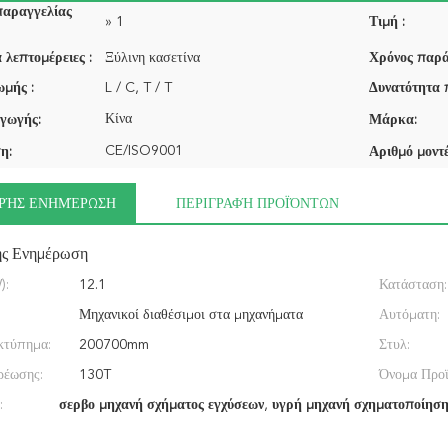
παραγγελίας
» 1
Τιμή :
 λεπτομέρειες :
Ξύλινη κασετίνα
Χρόνος παρά
μής :
L / C, T / T
Δυνατότητα 
Κίνα
γωγής:
Μάρκα:
CE/ISO9001
η:
Αριθμό μοντέ
ΡΉΣ ΕΝΗΜΈΡΩΣΗ
ΠΕΡΙΓΡΑΦΉ ΠΡΟΪΌΝΤΩΝ
ής Ενημέρωση
):
12.1
Κατάσταση:
Μηχανικοί διαθέσιμοι στα μηχανήματα
Αυτόματη:
εων
κτύπημα:
υπηρεσιών στο εξωτερικό, σε απευθείας σύνδεση
200700mm
Στυλ:
:
ρέωσης:
υποστήριξη
130T
Όνομα Προϊ
:
σερβο μηχανή σχήματος εγχύσεων
,
υγρή μηχανή σχηματοποίησης