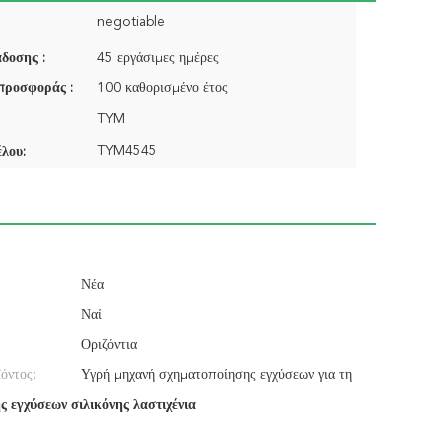
negotiable
δοσης :
45 εργάσιμες ημέρες
προσφοράς :
100 καθορισμένο έτος
TYM
TYM4545
λου:
Νέα
Ναί
Οριζόντια
όντος:
Υγρή μηχανή σχηματοποίησης εγχύσεων για τη
 εγχύσεων σιλικόνης λαστιχένια
θηλή του /Baby μπουκαλιών τροφοδοτών νηπίων