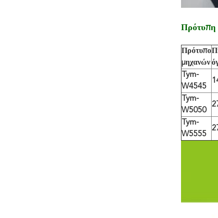
Πρότυπη 
Πρότυπο
Π
μηχανών
ό
Tym-
1
W4545
Tym-
2
W5050
Tym-
2
W5555