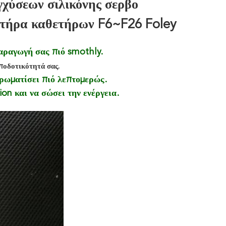
χύσεων σιλικόνης σερβο
θετήρα καθετήρων F6~F26 Foley
παραγωγή σας πιό smothly.
ποδοτικότητά σας.
 χρωματίσει πιό λεπτομερώς.
on και να σώσει την ενέργεια.