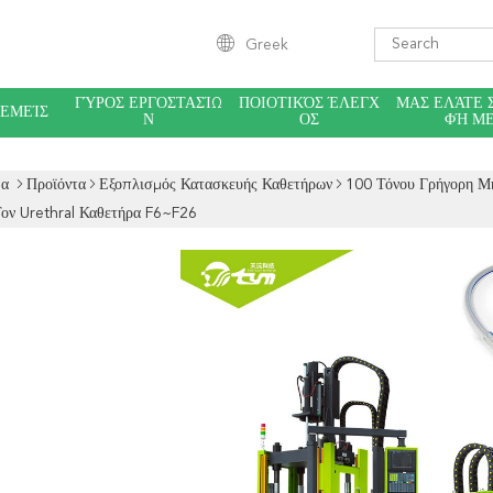
Greek
ΓΎΡΟΣ ΕΡΓΟΣΤΑΣΊΩ
ΠΟΙΟΤΙΚΌΣ ΈΛΕΓΧ
ΜΑΣ ΕΛΆΤΕ 
 ΕΜΕΊΣ
Ν
ΟΣ
ΦΉ Μ
δα
Προϊόντα
Εξοπλισμός Κατασκευής Καθετήρων
100 Τόνου Γρήγορη Μ
Τον Urethral Καθετήρα F6~F26