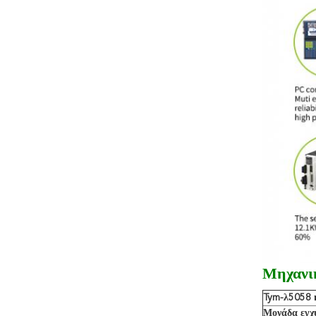
Μηχανικ
Tym-λ5058 
Μονάδα εγχ