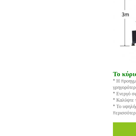
Το κύρι
* Η προηγμέ
γρηγορότερ
* Ενεργό σ
* Καλύψτε 
* Το υψηλή
περισσότερ