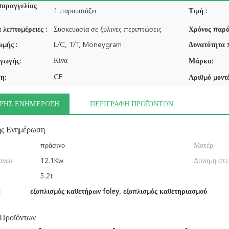
παραγγελίας
1 παρουσιάζει
Τιμή :
 λεπτομέρειες :
Συσκευασία σε ξύλινες περιπτώσεις
Χρόνος παρά
μής :
L/C, T/T, Moneygram
Δυνατότητα 
Κίνα
γωγής:
Μάρκα:
CE
η:
Αριθμό μοντέ
ΡΉΣ ΕΝΗΜΈΡΩΣΗ
ΠΕΡΙΓΡΑΦΉ ΠΡΟΪΌΝΤΩΝ
ής Ενημέρωση
πράσινο
Μοτέρ:
ανών:
12.1Kw
Δύναμη στε
5.2t
:
εξοπλισμός καθετήρων foley
,
εξοπλισμός καθετηριασμού
 Προϊόντων