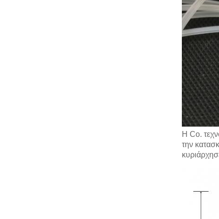
Η Co. τεχν
την κατασ
κυριάρχησε