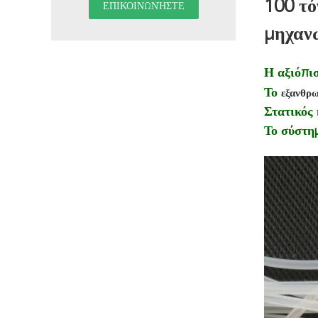
100 τό
μηχανώ
Η αξιόπι
Το
εξανθρ
Στατικός 
Το σύστημ