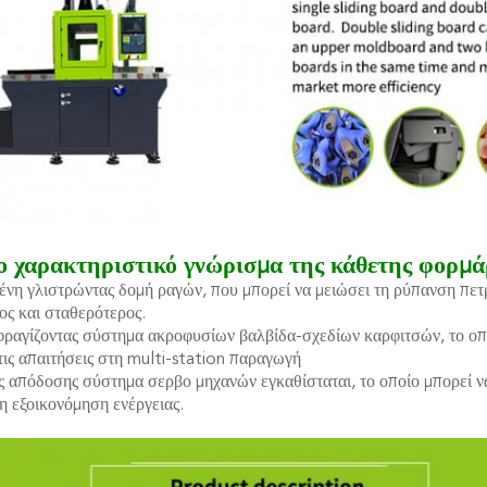
ο χαρακτηριστικό γνώρισμα της κάθετης φορμά
νη γλιστρώντας δομή ραγών, που μπορεί να μειώσει τη ρύπανση πετρε
ος και σταθερότερος.
φραγίζοντας σύστημα ακροφυσίων βαλβίδα-σχεδίων καρφιτσών, το οπο
τις απαιτήσεις στη multi-station παραγωγή
ς απόδοσης σύστημα σερβο μηχανών εγκαθίσταται, το οποίο μπορεί να
η εξοικονόμηση ενέργειας.