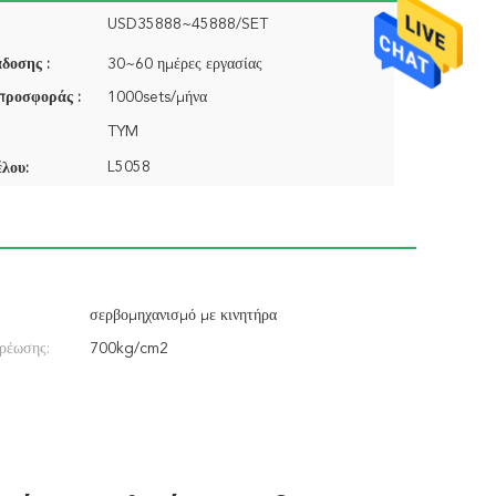
USD35888~45888/SET
δοσης :
30~60 ημέρες εργασίας
προσφοράς :
1000sets/μήνα
TYM
L5058
λου:
σερβομηχανισμό με κινητήρα
ρέωσης:
700kg/cm2