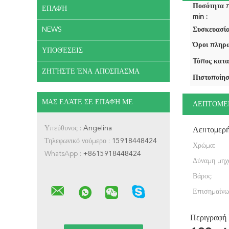
Ποσότητα 
ΕΠΑΦΉ
min :
NEWS
Συσκευασία
Όροι πληρω
ΥΠΟΘΈΣΕΙΣ
Τόπος κατα
ΖΗΤΉΣΤΕ ΈΝΑ ΑΠΌΣΠΑΣΜΑ
Πιστοποίησ
ΜΑΣ ΕΛΆΤΕ ΣΕ ΕΠΑΦΉ ΜΕ
ΛΕΠΤΟΜΕ
Υπεύθυνος :
Angelina
Λεπτομερ
Τηλεφωνικό νούμερο :
15918448424
Χρώμα:
WhatsApp :
+8615918448424
Δύναμη μηχ
Βάρος:
Επισημαίνω
Περιγραφή