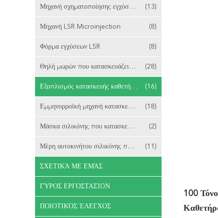
Μηχανή σχηματοποίησης εγχύσεων LSR 2 πυροβοληθείσα
(13)
Μηχανή LSR Microinjection
(8)
Φόρμα εγχύσεων LSR
(8)
Θηλή μωρών που κατασκευάζει τη μηχανή
(28)
Εξοπλισμός κατασκευής καθετήρων
(16)
Εμμηνορροϊκή μηχανή κατασκευής φλυτζανιών
(18)
Μάσκα σιλικόνης που κατασκευάζει τη μηχανή
(2)
Μέρη αυτοκινήτου σιλικόνης που κατασκευάζουν τη μηχανή
(11)
ΣΧΕΤΙΚΆ ΜΕ ΕΜΆΣ
ΓΎΡΟΣ ΕΡΓΟΣΤΑΣΊΩΝ
100 Τόνο
ΠΟΙΟΤΙΚΌΣ ΈΛΕΓΧΟΣ
Καθετήρ