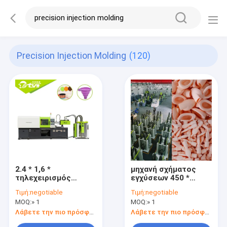
Precision Injection Molding
(120)
2.4 * 1,6 *
μηχανή σχήματος
τηλεχειρισμός
εγχύσεων 450 *
δύναμης στερέωσης
450mm λαστιχένια,
Τιμή:
negotiable
Τιμή:
negotiable
μηχανών 130T
ανθεκτική οριζόντια
MOQ:
» 1
MOQ:
» 1
σχηματοποίησης
μηχανή
εγχύσεων 3.4m
σχηματοποίησης
Λάβετε την πιο πρόσφατη τιμή
Λάβετε την πιο πρόσφατη τιμή
υγρός
εγχύσεων