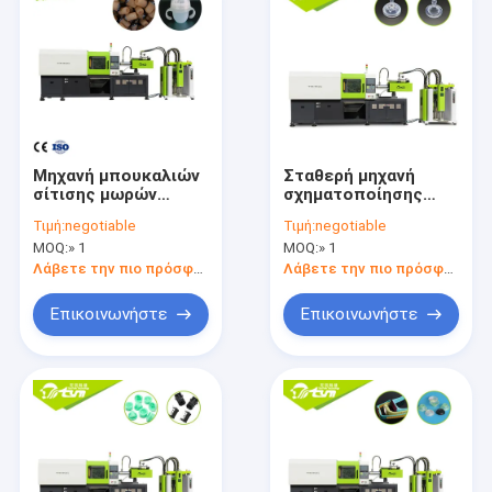
Μηχανή μπουκαλιών
Σταθερή μηχανή
σίτισης μωρών
σχηματοποίησης
βιομηχανίας, πράσινη
εγχύσεων απόδοσης
Τιμή:
negotiable
Τιμή:
negotiable
μηχανή
υγρή για τη θηλή
MOQ:
» 1
MOQ:
» 1
σχηματοποίησης
σιλικόνης μωρών
εγχύσεων σιλικόνης
Λάβετε την πιο πρόσφατη τιμή
Λάβετε την πιο πρόσφατη τιμή
μικρής ποσότητας
Επικοινωνήστε
Επικοινωνήστε
Σπίτι
προϊόντα
Σχετικά με εμάς