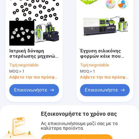
Ιατρική δύναμη
Έγχυση σιλικόνης
στερέωσης μηχανών
φορμών κέικ που
130T
κατασκευάζει τη
Τιμή:
negotiable
Τιμή:
negotiable
σχηματοποίησης
μηχανή, μεγάλη υγρή
MOQ:
» 1
MOQ:
» 1
εγχύσεων
μηχανή
βιομηχανίας μεγάλη
σχηματοποίησης
Λάβετε την πιο πρόσφατη τιμή
Λάβετε την πιο πρόσφατη τιμή
υγρή
εγχύσεων σιλικόνης
Επικοινωνήστε
Επικοινωνήστε
Εξοικονομήστε το χρόνο σας
Ας επικοινωνήσουμε μαζί σας με τα
καλύτερα προϊόντα.