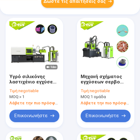
Δώστε τις απαιτήσεις σας
Υγρό σιλικόνης
Μηχανή σχήματος
λαστιχένιο εγχύσεων
εγχύσεων σερβο
σχηματοποίησης
μηχανών μασκών
Τιμή:
negotiable
Τιμή:
negotiable
μπουκάλι γάλακτος
κατάδυσης, 12.1KW
MOQ:
» 1
MOQ:
1 ομάδα
μωρών μηχανών
μηχανή
ψηφιακό που
σχηματοποίησης
Λάβετε την πιο πρόσφατη τιμή
Λάβετε την πιο πρόσφατη τιμή
κατασκευάζει τη
εγχύσεων 150 τόνου
μηχανή
Επικοινωνήστε
Επικοινωνήστε