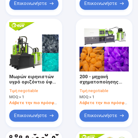
Επικοινωνήστε
Επικοινωνήστε
Μωρών ειρηνιστών
200 - μηχανή
υγρό οριζόντιο ύφος
σχηματοποίησης
μηχανών
εγχύσεων 700mm
Τιμή:
negotiable
Τιμή:
negotiable
σχηματοποίησης
υγρή για την ευρεία
MOQ:
» 1
MOQ:
» 1
εγχύσεων σιλικόνης
θηλή σιλικόνης
λαστιχένιο
λαιμών
Λάβετε την πιο πρόσφατη τιμή
Λάβετε την πιο πρόσφατη τιμή
Επικοινωνήστε
Επικοινωνήστε