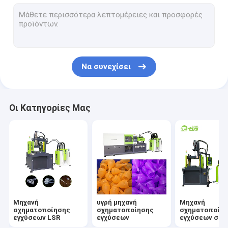
Φόρμα εγχύσεων LSR
Θηλή μωρών που κατασκευάζει τη μηχανή
Εξοπλισμός κατασκευής καθετήρων
Να συνεχίσει
Εμμηνορροϊκή μηχανή κατασκευής φλυτζανιών
Μάσκα σιλικόνης που κατασκευάζει τη μηχανή
Οι Κατηγορίες Μας
Μέρη αυτοκινήτου σιλικόνης που κατασκευάζουν τη μηχαν
Μηχανή
υγρή μηχανή
Μηχανή
σχηματοποίησης
σχηματοποίησης
σχηματοποίη
εγχύσεων LSR
εγχύσεων
εγχύσεων σιλ