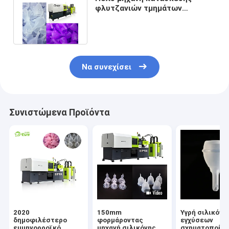
φλυτζανιών τμημάτων
πτυσσόμενη εμμηνορροϊκή για
Softcup
Να συνεχίσει
Συνιστώμενα Προϊόντα
2020
150mm
Υγρή σιλικόνη
δημοφιλέστερο
φορμάροντας
εγχύσεων
εμμηνορροϊκό
μηχανή σιλικόνης
σχηματοποίη