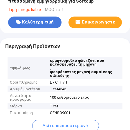
πτυσσόμενη εμμηνορροϊκή για Softcup
Τιμή：negotiable
MOQ：» 1
Καλύτερη τιμή
Επικοινωνήστε
Περιγραφή Προϊόντων
εμμηνορροϊκό φλυτζάνι που
κατασκευάζει τη μηχανή
Υψηλό φως
,
φορμάροντας μηχανή συμπίεσης
σιλικόνης
Όροι πληρωμής
L / C, T / T
Αριθμό μοντέλου
TYM4545
Δυνατότητα
100 καθορισμένο έτος
προσφοράς
Μάρκα
TYM
Πιστοποίηση
CE/ISO9001
Δείτε περισσότερων