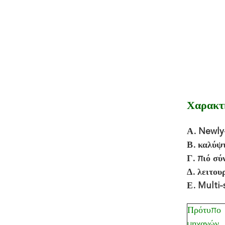
Χαρακτ
Α. Newly
Β. καλύψτ
Γ. πιό σύ
Δ. λειτου
Ε. Multi-
Πρότυπο
μηχανών