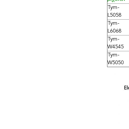
Tym-
L5058
Tym-
L6068
Tym-
W4545
Tym-
W5050