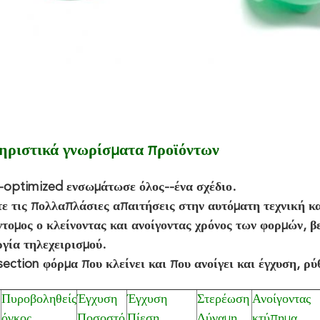
ηριστικά γνωρίσματα προϊόντων
-optimized ενσωμάτωσε όλος--ένα σχέδιο.
ε τις πολλαπλάσιες απαιτήσεις στην αυτόματη τεχνική κ
ντομος ο κλείνοντας και ανοίγοντας χρόνος των φορμών, 
ργία τηλεχειρισμού.
section φόρμα που κλείνει και που ανοίγει και έγχυση, ρ
Πυροβοληθείς
Έγχυση
Έγχυση
Στερέωση
Ανοίγοντας
όγκος
Ποσοστό
Πίεση
Δύναμη
κτύπημα