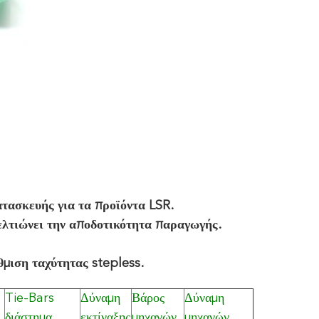
ατασκευής για τα προϊόντα LSR.
βελτιώνει την αποδοτικότητα παραγωγής.
ύθμιση ταχύτητας stepless.
Tie-Bars
Δύναμη
Βάρος
Δύναμη
διάστημα
εκτίναξης
μηχανών
μηχανών