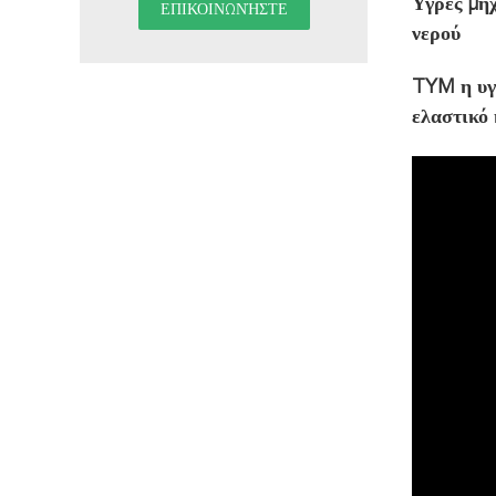
Υγρές μηχ
νερού
TYM η υγρ
ελαστικό 