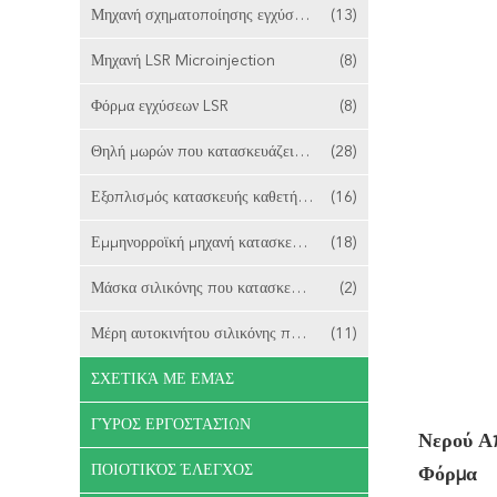
Μηχανή σχηματοποίησης εγχύσεων LSR 2 πυροβοληθείσα
(13)
Μηχανή LSR Microinjection
(8)
Φόρμα εγχύσεων LSR
(8)
Θηλή μωρών που κατασκευάζει τη μηχανή
(28)
Εξοπλισμός κατασκευής καθετήρων
(16)
Εμμηνορροϊκή μηχανή κατασκευής φλυτζανιών
(18)
Μάσκα σιλικόνης που κατασκευάζει τη μηχανή
(2)
Μέρη αυτοκινήτου σιλικόνης που κατασκευάζουν τη μηχανή
(11)
ΣΧΕΤΙΚΆ ΜΕ ΕΜΆΣ
ΓΎΡΟΣ ΕΡΓΟΣΤΑΣΊΩΝ
Νερού Α
ΠΟΙΟΤΙΚΌΣ ΈΛΕΓΧΟΣ
Φόρμα