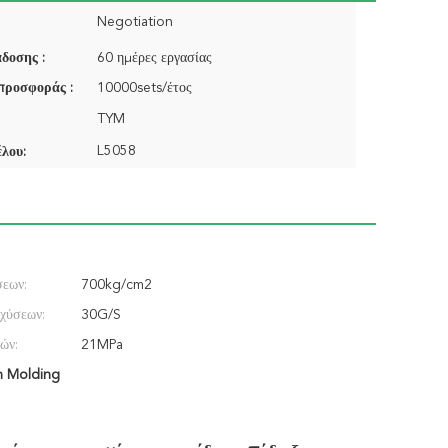
Negotiation
δοσης :
60 ημέρες εργασίας
προσφοράς :
10000sets/έτος
TYM
L5058
λου:
σεων:
700kg/cm2
χύσεων:
30G/S
ών:
21MPa
on Molding