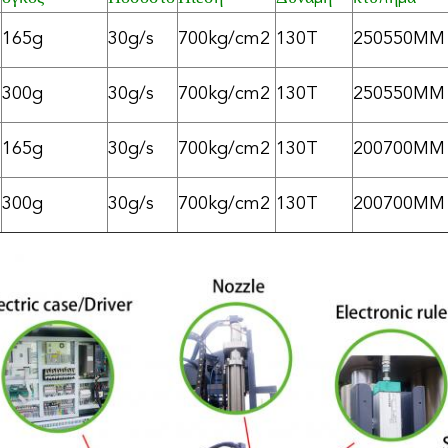
165g
30g/s
700kg/cm2
130T
250550MM
300g
30g/s
700kg/cm2
130T
250550MM
165g
30g/s
700kg/cm2
130T
200700MM
300g
30g/s
700kg/cm2
130T
200700MM