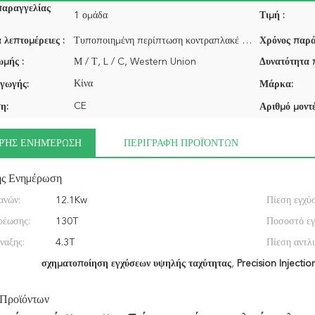
παραγγελίας
1 ομάδα
Τιμή :
 λεπτομέρειες :
Τυποποιημένη περίπτωση κοντραπλακέ ή βασισμένος στο λεπτομερές αίτημα του πελάτη μας
Χρόνος παρά
μής :
Μ / Τ, L / C, Western Union
Δυνατότητα 
Κίνα
γωγής:
Μάρκα:
CE
η:
Αριθμό μοντέ
ΡΉΣ ΕΝΗΜΈΡΩΣΗ
ΠΕΡΙΓΡΑΦΉ ΠΡΟΪΌΝΤΩΝ
ής Ενημέρωση
ανών:
12.1Kw
Πίεση εγχύ
ρέωσης:
130T
Ποσοστό εγ
ναξης:
4.3T
Πίεση αντλι
σχηματοποίηση εγχύσεων υψηλής ταχύτητας
,
Precision Injecti
 Προϊόντων