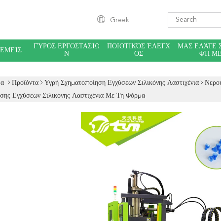
Greek
ΓΎΡΟΣ ΕΡΓΟΣΤΑΣΊΩ
ΠΟΙΟΤΙΚΌΣ ΈΛΕΓΧ
ΜΑΣ ΕΛΆΤΕ 
 ΕΜΕΊΣ
Ν
ΟΣ
ΦΉ Μ
δα
Προϊόντα
Υγρή Σχηματοποίηση Εγχύσεων Σιλικόνης Λαστιχένια
Νερο
σης Εγχύσεων Σιλικόνης Λαστιχένια Με Τη Φόρμα