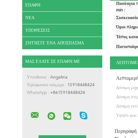
Ποσότητα 
ΕΠΑΦΉ
min :
ΝΈΑ
Συσκευασία
Όροι πληρω
ΥΠΟΘΈΣΕΙΣ
Τόπος κατα
ΖΗΤΉΣΤΕ ΈΝΑ ΑΠΌΣΠΑΣΜΑ
Πιστοποίησ
ΜΑΣ ΕΛΆΤΕ ΣΕ ΕΠΑΦΉ ΜΕ
ΛΕΠΤΟΜΕ
Υπεύθυνος :
Angelina
Λεπτομερ
Τηλεφωνικό νούμερο :
15918448424
Δύναμη μηχ
WhatsApp :
+8615918448424
Δύναμη στε
Δύναμη εκτί
Υψηλό φως:
Περιγραφή