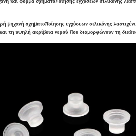
ανή και φόρμα σχηματοποίησης εγχύσεων σιλικόνης λαστι
ή μηχανή σχηματοποίησης εγχύσεων σιλικόνης λαστιχένια
και τη υψηλή ακρίβεια νερού που διαμορφώνουν τη διαδικ