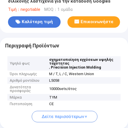
σιλικόνης λαστιχένια για την κατάδυση Googles
Τιμή：negotiable
MOQ：1 ομάδα
Καλύτερη τιμή
Επικοινωνήστε
Περιγραφή Προϊόντων
σχηματοποίηση εγχύσεων υψηλής
Υψηλό φως
ταχύτητας
,
Precision Injection Molding
Όροι πληρωμής
Μ / Τ, L / C, Western Union
Αριθμό μοντέλου
L5058
Δυνατότητα
10000sets/έτος
προσφοράς
Μάρκα
TYM
Πιστοποίηση
CE
Δείτε περισσότερων