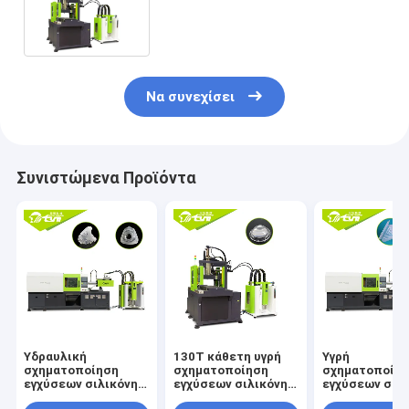
σιλικόνης λαστιχένια για την
κατάδυση Googles
Να συνεχίσει
Συνιστώμενα Προϊόντα
Υδραυλική
130T κάθετη υγρή
Υγρή
σχηματοποίηση
σχηματοποίηση
σχηματοποίη
εγχύσεων σιλικόνης
εγχύσεων σιλικόνης
εγχύσεων σιλ
μικρής ποσότητας
για τα μέρη
συνήθειας θη