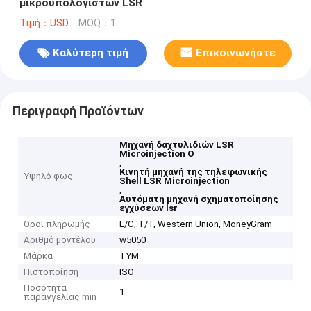
μικροϋπολογιστών LSR
Τιμή：USD
MOQ：1
Καλύτερη τιμή
Επικοινωνήστε
Περιγραφή Προϊόντων
Μηχανή δαχτυλιδιών LSR
Microinjection Ο
,
Κινητή μηχανή της τηλεφωνικής
Υψηλό φως
Shell LSR Microinjection
,
Αυτόματη μηχανή σχηματοποίησης
εγχύσεων lsr
Όροι πληρωμής
L/C, T/T, Western Union, MoneyGram
Αριθμό μοντέλου
w5050
Μάρκα
TYM
Πιστοποίηση
ISO
Ποσότητα
1
παραγγελίας min